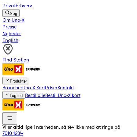
Privat
Erhverv
Søg
Om Uno-X
Presse
Nyheder
English
Find Station
Produkter
Brancher
Uno-X Kort
Priser
Kontakt
Bestil olie
Bestil Uno-X kort
Log ind
Vi er altid lige i nærheden, så tøv ikke med at ringe på
7010 1234