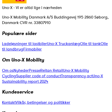
Uno-X - Vi er altid lige i nærheden
Uno-X Mobility Danmark A/S Buddingevej 195 2860 Søborg,
Danmark CVR nr. 33807910
Populære sider
Ladeløsninger til lastbiler
Uno-X Truckanlæg
Olie til tank
Olie
til landbrug
Firmabiler
Om Uno-X Mobility
Om os
Nyheder
Presse
Reitan Retail
Uno-X Mobility
Cycling
Supplier code of conduct
Transparency act
Uno-X
Sustainability report 2024
Kundeservice
Kontakt
Vilkår, betingelser og politikker