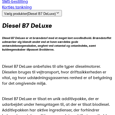
SMS-bestilling
Kortløs tankning
Vælg produkter
(
Diesel B7 DeLuxe
)
Diesel B7 DeLuxe
Diesel B7 DeLuxe er et brændstof med et meget lavt svovlindhold. Brændstoffet
udmærker sig blandt andet ved at have særdeles gode
antændelsesegenskaber, angivet ved cetantal og cetanindeks, samt
kuldeegenskaber tilpasset årstiderne.
Diesel B7 DeLuxe anbefales til alle typer dieselmotorer.
Dieselen bruges til vejtransport, hvor driftssikkerheden er
vital, og hvor udstødningsgassernes renhed er af betydning
for det omgivende miljø.
Diesel B7 DeLuxe er tilsat en unik additivpakke, der er
udarbejdet under hensyntagen til, at der er tilsat biodiesel.
Additivpakken har aktive ingredienser, der forhindrer