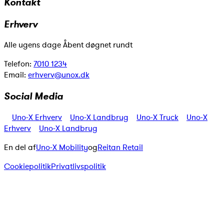
Kontakt
Erhverv
Alle ugens dage Åbent døgnet rundt
Telefon:
7010 1234
Email:
erhverv@unox.dk
Social Media
Uno-X Erhverv
Uno-X Landbrug
Uno-X Truck
Uno-X
Erhverv
Uno-X Landbrug
En del af
Uno-X Mobility
og
Reitan Retail
Cookiepolitik
Privatlivspolitik