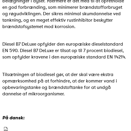
belægninger i dyser. Ydermere er det med til at opretholde
en god forbrænding, som minimerer brændstofforbruget
og røgudviklingen. Der sikres minimal skumdannelse ved
tankning, og en meget effektiv rustinhibitor beskytter
brændstofsystemet mod korrosion.
Diesel B7 DeLuxe opfylder den europæiske dieselstandard
EN 590. Diesel B7 DeLuxe er tilsat op til 7 procent biodiesel,
som opfylder kravene i den europæiske standard EN 14214.
Tilsætningen af biodiesel gør, at der skal være ekstra
opmærksomhed på at forhindre, at der kommer vand i
opbevaringstanke og brændstoftanke for at undgå
dannelse af mikroorganismer.
På dansk: