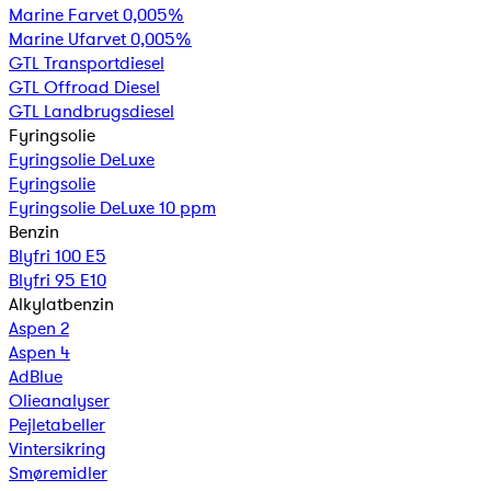
Marine Farvet 0,005%
Marine Ufarvet 0,005%
GTL Transportdiesel
GTL Offroad Diesel
GTL Landbrugsdiesel
Fyringsolie
Fyringsolie DeLuxe
Fyringsolie
Fyringsolie DeLuxe 10 ppm
Benzin
Blyfri 100 E5
Blyfri 95 E10
Alkylatbenzin
Aspen 2
Aspen 4
AdBlue
Olieanalyser
Pejletabeller
Vintersikring
Smøremidler