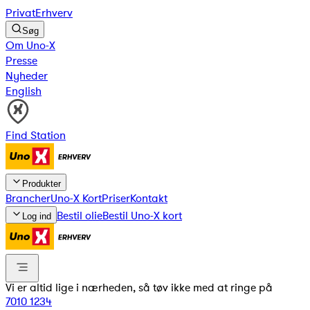
Privat
Erhverv
Søg
Om Uno-X
Presse
Nyheder
English
Find Station
Produkter
Brancher
Uno-X Kort
Priser
Kontakt
Bestil olie
Bestil Uno-X kort
Log ind
Vi er altid lige i nærheden, så tøv ikke med at ringe på
7010 1234